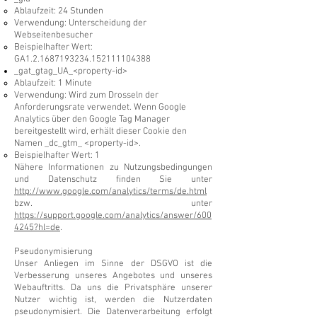
Ablaufzeit: 24 Stunden
Verwendung: Unterscheidung der
Webseitenbesucher
Beispielhafter Wert:
GA1.2.1687193234.152111104388
_gat_gtag_UA_<property-id>
Ablaufzeit: 1 Minute
Verwendung: Wird zum Drosseln der
Anforderungsrate verwendet. Wenn Google
Analytics über den Google Tag Manager
bereitgestellt wird, erhält dieser Cookie den
Namen _dc_gtm_ <property-id>.
Beispielhafter Wert: 1
Nähere Informationen zu Nutzungsbedingungen
und Datenschutz finden Sie unter
http://www.google.com/analytics/terms/de.html
bzw. unter
https://support.google.com/analytics/answer/600
4245?hl=de
.
Pseudonymisierung
Unser Anliegen im Sinne der DSGVO ist die
Verbesserung unseres Angebotes und unseres
Webauftritts. Da uns die Privatsphäre unserer
Nutzer wichtig ist, werden die Nutzerdaten
pseudonymisiert. Die Datenverarbeitung erfolgt