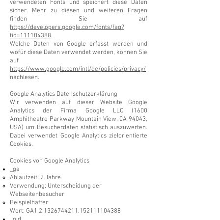
verwendeten Fonts und speichert diese Daten
sicher. Mehr zu diesen und weiteren Fragen
finden Sie auf
https://developers.google.com/fonts/faq?
tid=111104388
.
Welche Daten von Google erfasst werden und
wofür diese Daten verwendet werden, können Sie
auf
https://www.google.com/intl/de/policies/privacy/
nachlesen.
Google Analytics Datenschutzerklärung
Wir verwenden auf dieser Website Google
Analytics der Firma Google LLC (1600
Amphitheatre Parkway Mountain View, CA 94043,
USA) um Besucherdaten statistisch auszuwerten.
Dabei verwendet Google Analytics zielorientierte
Cookies.
Cookies von Google Analytics
_ga
Ablaufzeit: 2 Jahre
Verwendung: Unterscheidung der
Webseitenbesucher
Beispielhafter
Wert: GA1.2.1326744211.152111104388
_gid