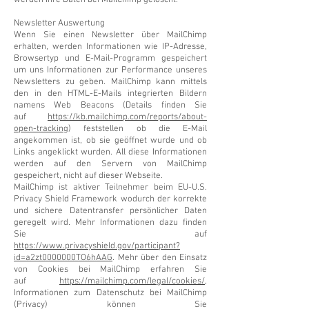
werden Ihre Daten bei MailChimp gelöscht.
Newsletter Auswertung
Wenn Sie einen Newsletter über MailChimp
erhalten, werden Informationen wie IP-Adresse,
Browsertyp und E-Mail-Programm gespeichert
um uns Informationen zur Performance unseres
Newsletters zu geben. MailChimp kann mittels
den in den HTML-E-Mails integrierten Bildern
namens Web Beacons (Details finden Sie
auf
https://kb.mailchimp.com/reports/about-
open-tracking
) feststellen ob die E-Mail
angekommen ist, ob sie geöffnet wurde und ob
Links angeklickt wurden. All diese Informationen
werden auf den Servern von MailChimp
gespeichert, nicht auf dieser Webseite.
MailChimp ist aktiver Teilnehmer beim EU-U.S.
Privacy Shield Framework wodurch der korrekte
und sichere Datentransfer persönlicher Daten
geregelt wird. Mehr Informationen dazu finden
Sie auf
https://www.privacyshield.gov/participant?
id=a2zt0000000TO6hAAG
. Mehr über den Einsatz
von Cookies bei MailChimp erfahren Sie
auf
https://mailchimp.com/legal/cookies/
,
Informationen zum Datenschutz bei MailChimp
(Privacy) können Sie