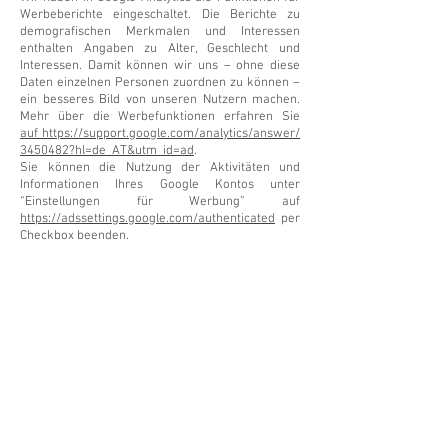
Werbeberichte eingeschaltet. Die Berichte zu
demografischen Merkmalen und Interessen
enthalten Angaben zu Alter, Geschlecht und
Interessen. Damit können wir uns – ohne diese
Daten einzelnen Personen zuordnen zu können –
ein besseres Bild von unseren Nutzern machen.
Mehr über die Werbefunktionen erfahren Sie
auf https://support.google.com/analytics/answer/
3450482?hl=de_AT&utm_id=ad
.
Sie können die Nutzung der Aktivitäten und
Informationen Ihres Google Kontos unter
“Einstellungen für Werbung” auf
https://adssettings.google.com/authenticated
per
Checkbox beenden.
Google Analytics Zusatz zur Datenverarbeitung
Wir haben mit Google einen Direktkundenvertrag
zur Verwendung von Google Analytics
abgeschlossen, indem wir den “Zusatz zur
Datenverarbeitung” in Google Analytics akzeptiert
haben.
Mehr über den Zusatz zur Datenverarbeitung für
Google Analytics finden Sie hier:
https://support.google.com/analytics/answer/337
9636?hl=de&utm_id=ad